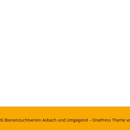
026 Bienenzuchtverein Asbach und Umgegend
–
OnePress
Theme v