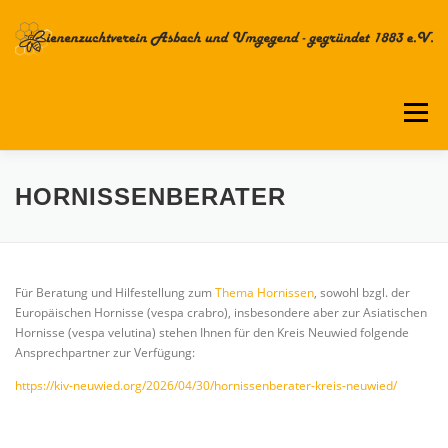
Zum
Inhalt
springen
Menü
DER VEREIN
TERMINKALENDER
HORNISSENBERATER
AKTUELLES & ARCHIV
IMKERKURSE
Für Beratung und Hilfestellung zum
Thema Hornissen
, sowohl bzgl. der
Europäischen Hornisse (vespa crabro), insbesondere aber zur Asiatischen
Hornisse (vespa velutina) stehen Ihnen für den Kreis Neuwied folgende
ASIATISCHE HORNISSE
VERSCHIEDENES
Ansprechpartner zur Verfügung:
https://kiv-neuwied.org/2026/04/30/hornissenberater-kreis-neuwied/
IMPRESSUM