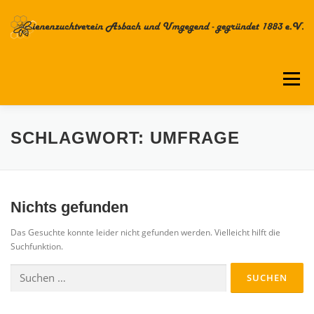
Zum
Inhalt
springen
Menü
DER VEREIN
TERMINKALENDER
SCHLAGWORT:
UMFRAGE
AKTUELLES & ARCHIV
IMKERKURSE
Nichts gefunden
Das Gesuchte konnte leider nicht gefunden werden. Vielleicht hilft die
ASIATISCHE HORNISSE
VERSCHIEDENES
Suchfunktion.
Suchen
nach:
IMPRESSUM